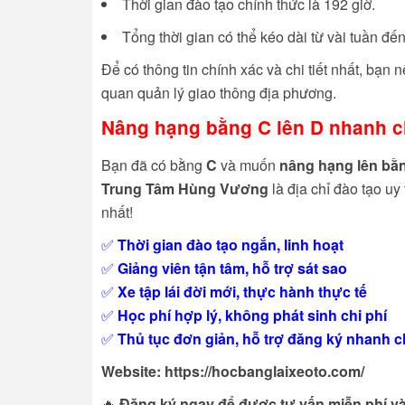
Thời gian đào tạo chính thức là 192 giờ.
Tổng thời gian có thể kéo dài từ vài tuần đế
Để có thông tin chính xác và chi tiết nhất, bạn n
quan quản lý giao thông địa phương.
Nâng hạng bằng C lên D nhanh chó
Bạn đã có bằng
C
và muốn
nâng hạng lên bằ
Trung Tâm Hùng Vương
là địa chỉ đào tạo uy
nhất!
✅
Thời gian đào tạo ngắn, linh hoạt
✅
Giảng viên tận tâm, hỗ trợ sát sao
✅
Xe tập lái đời mới, thực hành thực tế
✅
Học phí hợp lý, không phát sinh chi phí
✅
Thủ tục đơn giản, hỗ trợ đăng ký nhanh 
Website:
https://hocbanglaixeoto.com/
🔥
Đăng ký ngay để được tư vấn miễn phí và