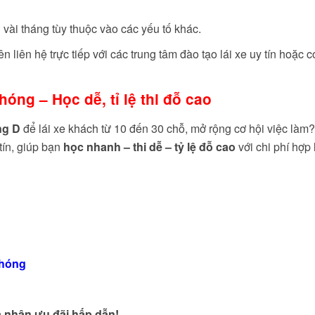
n vài tháng tùy thuộc vào các yếu tố khác.
ên liên hệ trực tiếp với các trung tâm đào tạo lái xe uy tín hoặc c
ng – Học dễ, tỉ lệ thi đỗ cao
ng D
để lái xe khách từ 10 đến 30 chỗ, mở rộng cơ hội việc làm?
 tín, giúp bạn
học nhanh – thi dễ – tỷ lệ đỗ cao
với chi phí hợp 
chóng
 nhận ưu đãi hấp dẫn!