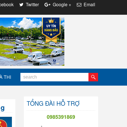
ebook
Twitter
Google +
Email
À THI
TỔNG ĐÀI HỖ TRỢ
ng
0985391869