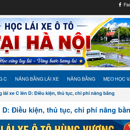
Fac
G C
NÂNG BẰNG LÁI XE
NÂNG BẰNG
MẸO HỌC V
lái xe C lên D: Điều kiện, thủ tục, chi phí nâng bằng
 D: Điều kiện, thủ tục, chi phí nâng bằ