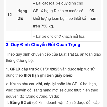
– Lái các loại xe quy định cho
Hạng
GPLX hạng
D
kéo rơ moóc có
05
12
DE
khối lượng toàn bộ theo thiết kế
năm
trên 750 kg
.
– Lái xe ô tô chở khách nối toa.
3. Quy Định Chuyển Đổi Quan Trọng
Theo quy định chuyển tiếp của Luật Trật tự, an toàn giao
thông đường bộ:
GPLX cấp trước 01/01/2025
vẫn được tiếp tục sử
dụng theo
thời hạn ghi trên giấy phép
.
Khi có nhu cầu
đổi, cấp lại
hoặc khi GPLX hết hạn,
việc chuyển đổi sang hạng mới sẽ được thực hiện theo
nguyên tắc tương đương. Ví dụ:
Bằng B2 cũ
(có kinh doanh vận tải) sẽ được đổi, cấp