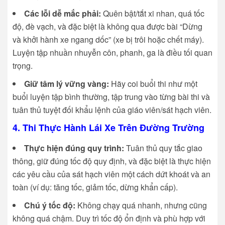
Các lỗi dễ mắc phải:
Quên bật/tắt xi nhan, quá tốc
độ, đè vạch, và đặc biệt là không qua được bài “Dừng
và khởi hành xe ngang dốc” (xe bị trôi hoặc chết máy).
Luyện tập nhuần nhuyễn côn, phanh, ga là điều tối quan
trọng.
Giữ tâm lý vững vàng:
Hãy coi buổi thi như một
buổi luyện tập bình thường, tập trung vào từng bài thi và
tuân thủ tuyệt đối khẩu lệnh của giáo viên/sát hạch viên.
4. Thi Thực Hành Lái Xe Trên Đường Trường
Thực hiện đúng quy trình:
Tuân thủ quy tắc giao
thông, giữ đúng tốc độ quy định, và đặc biệt là thực hiện
các yêu cầu của sát hạch viên một cách dứt khoát và an
toàn (ví dụ: tăng tốc, giảm tốc, dừng khẩn cấp).
Chú ý tốc độ:
Không chạy quá nhanh, nhưng cũng
không quá chậm. Duy trì tốc độ ổn định và phù hợp với