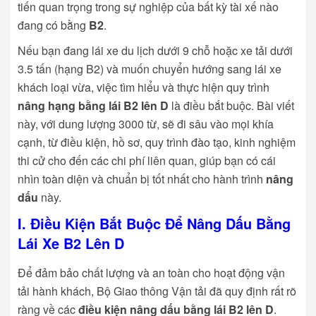
tiến quan trọng trong sự nghiệp của bất kỳ tài xế nào
đang có bằng
B2
.
Nếu bạn đang lái xe du lịch dưới 9 chỗ hoặc xe tải dưới
3.5 tấn (hạng B2) và muốn chuyển hướng sang lái xe
khách loại vừa, việc tìm hiểu và thực hiện quy trình
nâng hạng bằng lái B2 lên D
là điều bắt buộc. Bài viết
này, với dung lượng 3000 từ, sẽ đi sâu vào mọi khía
cạnh, từ điều kiện, hồ sơ, quy trình đào tạo, kinh nghiệm
thi cử cho đến các chi phí liên quan, giúp bạn có cái
nhìn toàn diện và chuẩn bị tốt nhất cho hành trình
nâng
dấu
này.
I. Điều Kiện Bắt Buộc Để Nâng Dấu Bằng
Lái Xe B2 Lên D
Để đảm bảo chất lượng và an toàn cho hoạt động vận
tải hành khách, Bộ Giao thông Vận tải đã quy định rất rõ
ràng về các
điều kiện nâng dấu bằng lái B2 lên D
.