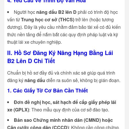
4. Yêu Cầu Về Trình Độ Văn Hóa
Người học
nâng dấu B2 lên D
phải có trình độ học
vấn từ
Trung học cơ sở (THCS)
trở lên (hoặc tương
đương). Đây là yêu cầu nhằm đảm bảo tài xế có đủ kiến
thức nền tảng để nắm bắt các quy định pháp luật và kỹ
thuật lái xe chuyên nghiệp.
II. Hồ Sơ Đăng Ký Nâng Hạng Bằng Lái
B2 Lên D Chi Tiết
Chuẩn bị hồ sơ đầy đủ và chính xác sẽ giúp quá trình
đăng ký
nâng dấu
diễn ra suôn sẻ, không bị gián đoạn.
1. Các Giấy Tờ Cơ Bản Cần Thiết
Đơn đề nghị học, sát hạch để cấp giấy phép lái
xe (GPLX)
: Theo mẫu quy định của cơ sở đào tạo.
Bản sao Chứng minh nhân dân (CMND) hoặc
Căn cước công dân (CCCD)
: Không cần công chứng.