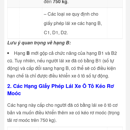
đến
750 kg
.
– Các loại xe quy định cho
giấy phép lái xe các hạng B,
C1, D1, D2.
Lưu ý quan trọng về hạng B:
Hạng
B
mới gộp cả chức năng của hạng B1 và B2
cũ. Tuy nhiên, nếu người lái xe đã có bằng B1 (số tự
động) và cấp đổi sang hạng B, có thể sẽ có điều kiện
hạn chế là chỉ được điều khiển xe ô tô số tự động.
2. Các Hạng Giấy Phép Lái Xe Ô Tô Kéo Rơ
Moóc
Các hạng này cấp cho người đã có bằng lái xe ô tô cơ
bản và muốn điều khiển thêm xe có kéo rơ moóc (trọng
tải rơ moóc trên
750
kg
).