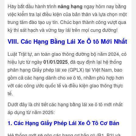
Hãy bắt đầu hành trình
nâng hạng
ngay hôm nay bằng
việc kiểm tra lại điều kiện của bản thân và lựa chọn một
trung tâm đào tạo uy tín. Chúc bạn thành công vượt qua
kỳ thi sát hạch và vững tay lái trên mọi cung đường!
VIII. Các Hạng Bằng Lái Xe Ô tô Mới Nhất
Luật Trật tự, an toàn giao thông đường bộ năm 2024, có
hiệu lực từ ngày
01/01/2025
, đã quy định lại hệ thống
phân hạng Giấy phép lái xe (GPLX) tại Việt Nam, bao
gồm cả các hạng dành cho xe ô tô, nhằm phù hợp hơn
với các công ước quốc tế và điều kiện giao thông thực
tế.
Dưới đây là chi tiết các hạng bằng lái xe ô tô mới nhất
áp dụng từ năm 2025:
1. Các Hạng Giấy Phép Lái Xe Ô Tô Cơ Bản
Hệ thống mới sẽ gộp các hạng cơ bản cũ (B1, B2) và