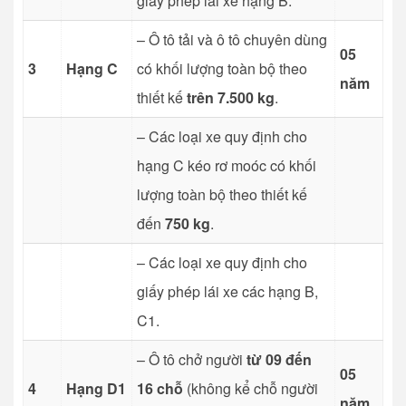
giấy phép lái xe hạng B.
– Ô tô tải và ô tô chuyên dùng
05
3
Hạng C
có khối lượng toàn bộ theo
năm
thiết kế
trên 7.500 kg
.
– Các loại xe quy định cho
hạng C kéo rơ moóc có khối
lượng toàn bộ theo thiết kế
đến
750 kg
.
– Các loại xe quy định cho
giấy phép lái xe các hạng B,
C1.
– Ô tô chở người
từ 09 đến
05
4
Hạng D1
16 chỗ
(không kể chỗ người
năm