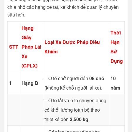
chia nhỏ các hạng xe tải, xe khách để quản lý chuyên
sâu hơn.
Hạng
Thời
Giấy
Loại Xe Được Phép Điều
Hạn
STT
Phép Lái
Khiển
Sử
Xe
Dụng
(GPLX)
– Ô tô chở người đến
08 chỗ
10
1
Hạng B
(không kể chỗ người lái xe).
năm
– Ô tô tải và ô tô chuyên dùng
có khối lượng toàn bộ theo
thiết kế đến
3.500 kg
.
– Các loại xe quy định cho