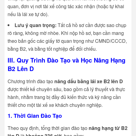
quan, đơn vị nơi tài xế công tác xác nhận (hoặc tự khai
nếu là lái xe tự do).
Lưu ý quan trọng:
Tất cả hồ sơ cần được sao chụp
rõ ràng, không mờ nhòe. Khi nộp hồ sơ, bạn cần mang
theo bản gốc các giấy tờ quan trọng như CMND/CCCD,
bằng B2, và bằng tốt nghiệp để đối chiếu.
III. Quy Trình Đào Tạo và Học Nâng Hạng
B2 Lên D
Chương trình đào tạo
nâng dấu bằng lái xe B2 lên D
được thiết kế chuyên sâu, bao gồm cả lý thuyết và thực
hành, nhằm trang bị đầy đủ kiến thức và kỹ năng cần
thiết cho một tài xế xe khách chuyên nghiệp.
1. Thời Gian Đào Tạo
Theo quy định, tổng thời gian đào tạo
nâng hạng từ B2
lên D
là
khoảng 336 giờ
, bao gồm: