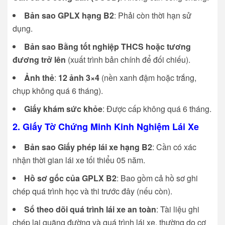
Bản sao GPLX hạng B2
: Phải còn thời hạn sử
dụng.
Bản sao Bằng tốt nghiệp THCS hoặc tương
đương trở lên
(xuất trình bản chính để đối chiếu).
Ảnh thẻ
:
12 ảnh 3×4
(nền xanh đậm hoặc trắng,
chụp không quá 6 tháng).
Giấy khám sức khỏe
: Được cấp không quá 6 tháng.
2. Giấy Tờ Chứng Minh Kinh Nghiệm Lái Xe
Bản sao Giấy phép lái xe hạng B2
: Cần có xác
nhận thời gian lái xe tối thiểu 05 năm.
Hồ sơ gốc của GPLX B2
: Bao gồm cả hồ sơ ghi
chép quá trình học và thi trước đây (nếu còn).
Sổ theo dõi quá trình lái xe an toàn
: Tài liệu ghi
chép lại quãng đường và quá trình lái xe, thường do cơ