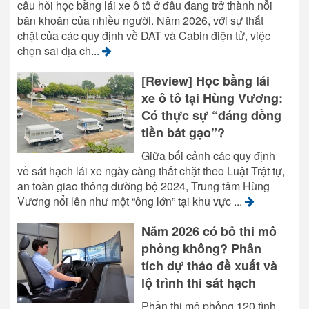
câu hỏi học bằng lái xe ô tô ở đâu đang trở thành nỗi
băn khoăn của nhiều người. Năm 2026, với sự thắt
chặt của các quy định về DAT và Cabin điện tử, việc
chọn sai địa ch...
[Review] Học bằng lái
xe ô tô tại Hùng Vương:
Có thực sự “đáng đồng
tiền bát gạo”?
Giữa bối cảnh các quy định
về sát hạch lái xe ngày càng thắt chặt theo Luật Trật tự,
an toàn giao thông đường bộ 2024, Trung tâm Hùng
Vương nổi lên như một “ông lớn” tại khu vực ...
Năm 2026 có bỏ thi mô
phỏng không? Phân
tích dự thảo đề xuất và
lộ trình thi sát hạch
Phần thi mô phỏng 120 tình