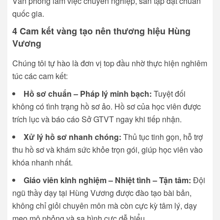
Văn phòng làm việc chuyên nghiệp, sân tập đạt chuẩn
quốc gia.
4 Cam kết vàng tạo nên thương hiệu Hùng
Vương
Chúng tôi tự hào là đơn vị top đầu nhờ thực hiện nghiêm
túc các cam kết:
Hồ sơ chuẩn – Pháp lý minh bạch:
Tuyệt đối
không có tình trạng hồ sơ ảo. Hồ sơ của học viên được
trích lục và báo cáo Sở GTVT ngay khi tiếp nhận.
Xử lý hồ sơ nhanh chóng:
Thủ tục tinh gọn, hỗ trợ
thu hồ sơ và khám sức khỏe trọn gói, giúp học viên vào
khóa nhanh nhất.
Giáo viên kinh nghiệm – Nhiệt tình – Tận tâm:
Đội
ngũ thầy dạy tại Hùng Vương được đào tạo bài bản,
không chỉ giỏi chuyên môn mà còn cực kỳ tâm lý, dạy
mẹo mô phỏng và sa hình cực dễ hiểu.