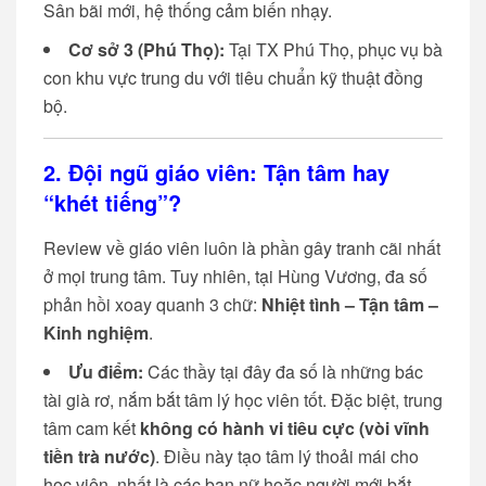
Sân bãi mới, hệ thống cảm biến nhạy.
Cơ sở 3 (Phú Thọ):
Tại TX Phú Thọ, phục vụ bà
con khu vực trung du với tiêu chuẩn kỹ thuật đồng
bộ.
2. Đội ngũ giáo viên: Tận tâm hay
“khét tiếng”?
Review về giáo viên luôn là phần gây tranh cãi nhất
ở mọi trung tâm. Tuy nhiên, tại Hùng Vương, đa số
phản hồi xoay quanh 3 chữ:
Nhiệt tình – Tận tâm –
Kinh nghiệm
.
Ưu điểm:
Các thầy tại đây đa số là những bác
tài già rơ, nắm bắt tâm lý học viên tốt. Đặc biệt, trung
tâm cam kết
không có hành vi tiêu cực (vòi vĩnh
tiền trà nước)
. Điều này tạo tâm lý thoải mái cho
học viên, nhất là các bạn nữ hoặc người mới bắt