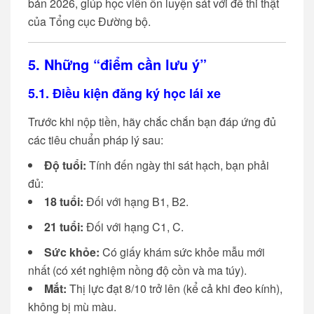
bản 2026, giúp học viên ôn luyện sát với đề thi thật
của Tổng cục Đường bộ.
5. Những “điểm cần lưu ý”
5.1. Điều kiện đăng ký học lái xe
Trước khi nộp tiền, hãy chắc chắn bạn đáp ứng đủ
các tiêu chuẩn pháp lý sau:
Độ tuổi:
Tính đến ngày thi sát hạch, bạn phải
đủ:
18 tuổi:
Đối với hạng B1, B2.
21 tuổi:
Đối với hạng C1, C.
Sức khỏe:
Có giấy khám sức khỏe mẫu mới
nhất (có xét nghiệm nồng độ cồn và ma túy).
Mắt:
Thị lực đạt 8/10 trở lên (kể cả khi đeo kính),
không bị mù màu.