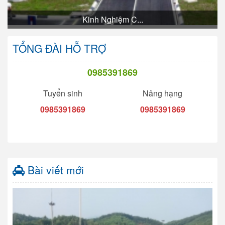
Kinh Nghiệm C...
TỔNG ĐÀI HỖ TRỢ
0985391869
Tuyển sinh
Nâng hạng
0985391869
0985391869
Bài viết mới