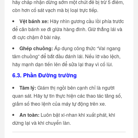
hãy chấp nhận dừng sớm một chút để bị trừ 5 điểm,
còn hơn cố sát vạch mà bị loại trực tiếp.
Vệt bánh xe:
Hãy nhìn gương cầu lồi phía trước
để căn bánh xe đi giữa hàng đinh. Giữ thẳng lái và
đi cực chậm ở bài này.
Ghép chuồng:
Áp dụng công thức “Vai ngang
tâm chuồng” để bắt đầu đánh lái. Nếu lỡ vào lệch,
hãy mạnh dạn tiến lên để sửa lại thay vì cố lùi.
6.3. Phần Đường trường
Tâm lý:
Giám thị ngồi bên cạnh chỉ là người
quan sát. Hãy tự tin thực hiện các thao tác tăng số,
giảm số theo lệnh của máy tự động trên xe.
An toàn:
Luôn bật xi-nhan khi xuất phát, khi
dừng lại và khi chuyển làn.