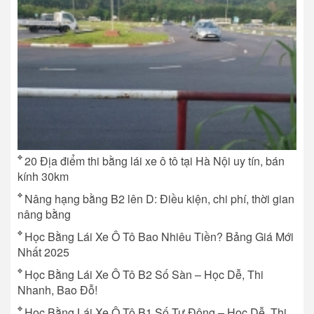
20 Địa điểm thi bằng lái xe ô tô tại Hà Nội uy tín, bán
kính 30km
Nâng hạng bằng B2 lên D: Điều kiện, chi phí, thời gian
nâng bằng
Học Bằng Lái Xe Ô Tô Bao Nhiêu Tiền? Bảng Giá Mới
Nhất 2025
Học Bằng Lái Xe Ô Tô B2 Số Sàn – Học Dễ, Thi
Nhanh, Bao Đỗ!
Học Bằng Lái Xe Ô Tô B1 Số Tự Động – Học Dễ, Thi