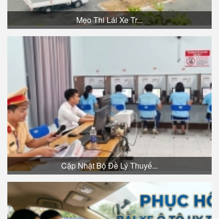
Mẹo Thi Lái Xe Tr...
Cập Nhật Bộ Đề Lý Thuyế...