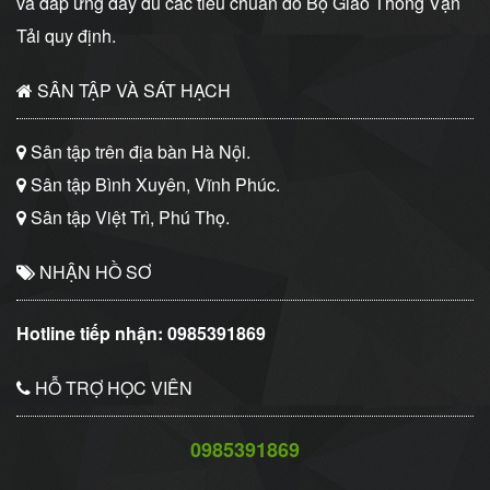
và đáp ứng đầy đủ các tiêu chuẩn do Bộ Giao Thông Vận
Tải quy định.
SÂN TẬP VÀ SÁT HẠCH
Sân tập trên địa bàn Hà Nội.
Sân tập Bình Xuyên, Vĩnh Phúc.
Sân tập Việt Trì, Phú Thọ.
NHẬN HỒ SƠ
Hotline tiếp nhận:
0985391869
HỖ TRỢ HỌC VIÊN
0985391869