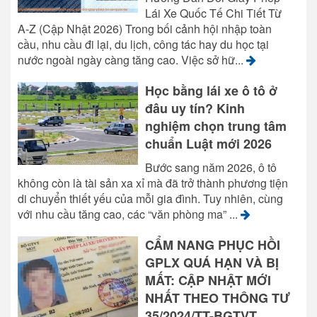
Lái Xe Quốc Tế Chi Tiết Từ
A-Z (Cập Nhật 2026) Trong bối cảnh hội nhập toàn
cầu, nhu cầu đi lại, du lịch, công tác hay du học tại
nước ngoài ngày càng tăng cao. Việc sở hữ...
Học bằng lái xe ô tô ở
đâu uy tín? Kinh
nghiệm chọn trung tâm
chuẩn Luật mới 2026
Bước sang năm 2026, ô tô
không còn là tài sản xa xỉ mà đã trở thành phương tiện
di chuyển thiết yếu của mỗi gia đình. Tuy nhiên, cùng
với nhu cầu tăng cao, các “văn phòng ma” ...
CẨM NANG PHỤC HỒI
GPLX QUÁ HẠN VÀ BỊ
MẤT: CẬP NHẬT MỚI
NHẤT THEO THÔNG TƯ
35/2024/TT-BGTVT