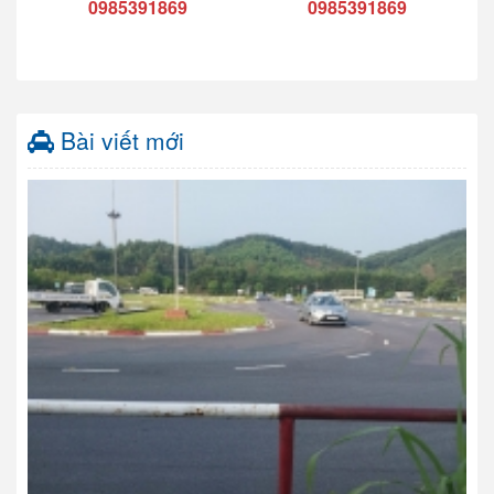
0985391869
0985391869
Bài viết mới