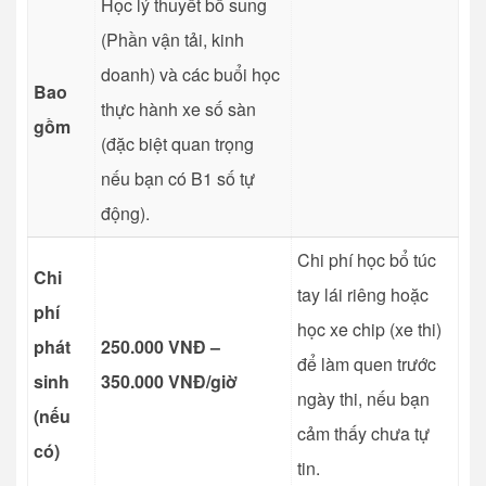
Học lý thuyết bổ sung
(Phần vận tải, kinh
doanh) và các buổi học
Bao
thực hành xe số sàn
gồm
(đặc biệt quan trọng
nếu bạn có B1 số tự
động).
Chi phí học bổ túc
Chi
tay lái riêng hoặc
phí
học xe chip (xe thi)
phát
250.000 VNĐ –
để làm quen trước
sinh
350.000 VNĐ/giờ
ngày thi, nếu bạn
(nếu
cảm thấy chưa tự
có)
tin.