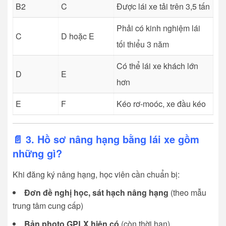
B2
C
Được lái xe tải trên 3,5 tấn
Phải có kinh nghiệm lái
C
D hoặc E
tối thiểu 3 năm
Có thể lái xe khách lớn
D
E
hơn
E
F
Kéo rơ-moóc, xe đầu kéo
📄 3. Hồ sơ nâng hạng bằng lái xe gồm
những gì?
Khi đăng ký nâng hạng, học viên cần chuẩn bị:
Đơn đề nghị học, sát hạch nâng hạng
(theo mẫu
trung tâm cung cấp)
Bản photo GPLX hiện có
(còn thời hạn)