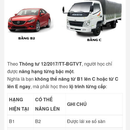
Theo
Thông tư 12/2017/TT-BGTVT
, người học chỉ
được
nâng hạng từng bậc một
.
Nghĩa là bạn
không thể nâng từ B1 lên C hoặc từ C
lên E ngay
, mà phải học theo
lộ trình từng cấp
:
HẠNG
CÓ THỂ
GHI CHÚ
HIỆN TẠI
NÂNG LÊN
B1
B2
Được lái xe số sàn