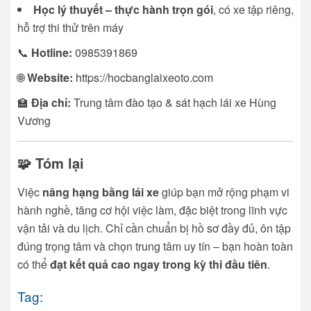
Học lý thuyết – thực hành trọn gói
, có xe tập riêng,
hỗ trợ thi thử trên máy
📞
Hotline:
0985391869
🌐
Website:
https://hocbanglaixeoto.com
🏫
Địa chỉ:
Trung tâm đào tạo & sát hạch lái xe Hùng
Vương
🧩
Tóm lại
Việc
nâng hạng bằng lái xe
giúp bạn mở rộng phạm vi
hành nghề, tăng cơ hội việc làm, đặc biệt trong lĩnh vực
vận tải và du lịch. Chỉ cần chuẩn bị hồ sơ đầy đủ, ôn tập
đúng trọng tâm và chọn trung tâm uy tín – bạn hoàn toàn
có thể
đạt kết quả cao ngay trong kỳ thi đầu tiên
.
Tag: