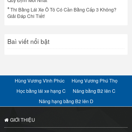
Quy Định Mới Nhất
Thi Bằng Lái Xe Ô Tô Có Cần Bằng Cấp 3 Không?
Giải Đáp Chi Tiết!
Baì viết nổi bật
Hùng Vương Vĩnh Phúc
Hùng Vương Phú Thọ
Học bằng lái xe hạng C
Nâng bằng B2 lên C
Nâng hạng bằng B2 lên D
GIỚI THIỆU