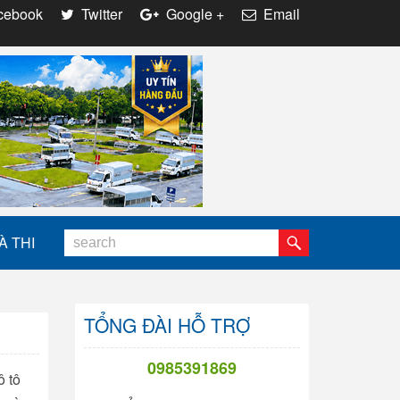
ebook
Twitter
Google +
Email
À THI
TỔNG ĐÀI HỖ TRỢ
0985391869
ô tô