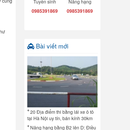
y cùng
Tuyển sinh
Nâng hạng
0985391869
0985391869
như
Bài viết mới
20 Địa điểm thi bằng lái xe ô tô
tại Hà Nội uy tín, bán kính 30km
Nâng hạng bằng B2 lên D: Điều