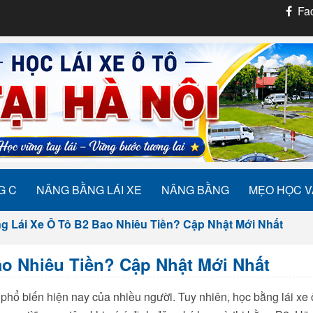
Fac
G C
NÂNG BẰNG LÁI XE
NÂNG BẰNG
MẸO HỌC V
g Lái Xe Ô Tô B2 Bao Nhiêu Tiền? Cập Nhật Mới Nhất
ao Nhiêu Tiền? Cập Nhật Mới Nhất
phổ biến hiện nay của nhiều người. Tuy nhiên,
học bằng lái xe 