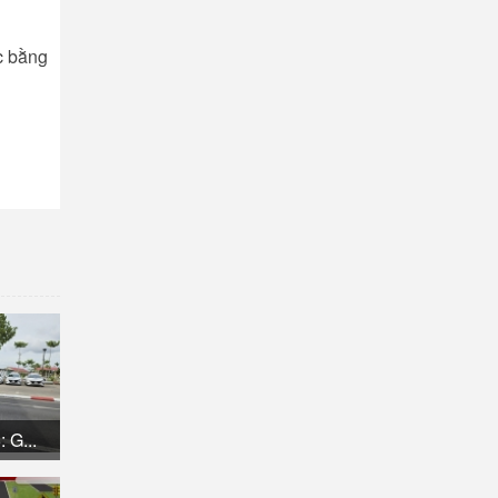
c bằng
 G...