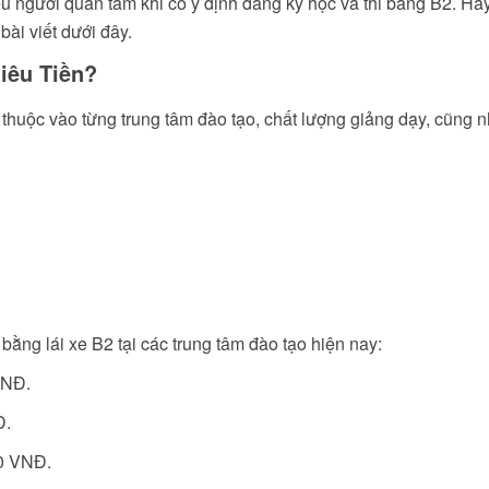
ều người quan tâm khi có ý định đăng ký học và thi bằng B2. Hã
 bài viết dưới đây.
iêu Tiền?
 thuộc vào từng trung tâm đào tạo, chất lượng giảng dạy, cũng 
bằng lái xe B2 tại các trung tâm đào tạo hiện nay:
VNĐ.
Đ.
00 VNĐ.