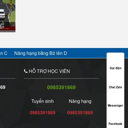
n ...
ên C
Nâng hạng bằng B2 lên D
Gọi điện
Gọi điện
HỖ TRỢ HỌC VIÊN
0985391869
869
Chat Zalo
Chat Zalo
Tuyển sinh
Nâng hạng
Messenger
Messenger
0985391869
0985391869
Facebook
Facebook