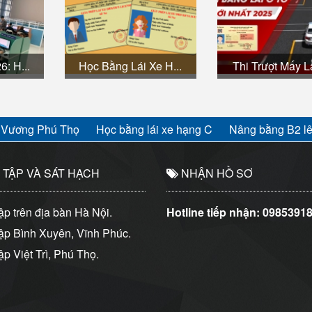
: H...
Học Bằng Lái Xe H...
Thi Trượt Mấy Lầ
 Vương Phú Thọ
Học bằng lái xe hạng C
Nâng bằng B2 l
TẬP VÀ SÁT HẠCH
NHẬN HỒ SƠ
p trên địa bàn Hà Nội.
Hotline tiếp nhận:
0985391
ập Bình Xuyên, Vĩnh Phúc.
p Việt Trì, Phú Thọ.