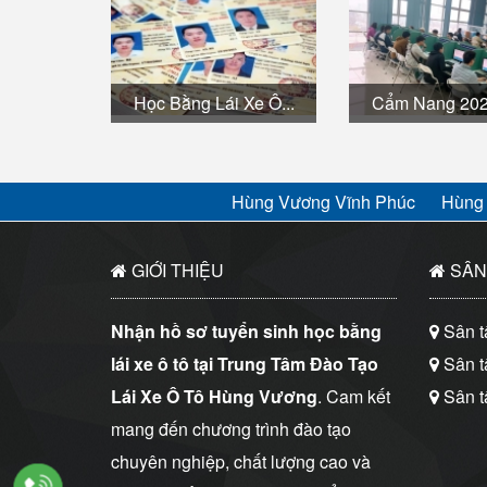
Học Bằng Lái Xe Ô...
Cẩm Nang 2026
Hùng Vương Vĩnh Phúc
Hùng
GIỚI THIỆU
SÂN 
Nhận hồ sơ tuyển sinh học bằng
Sân tậ
lái xe ô tô tại Trung Tâm Đào Tạo
Sân t
Lái Xe Ô Tô Hùng Vương
. Cam kết
Sân tậ
mang đến chương trình đào tạo
chuyên nghiệp, chất lượng cao và