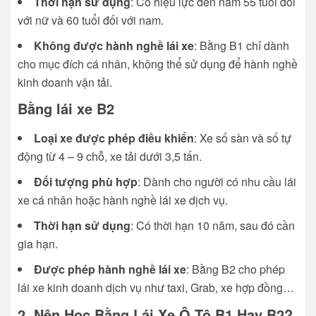
Thời hạn sử dụng
: Có hiệu lực đến năm 55 tuổi đối
với nữ và 60 tuổi đối với nam.
Không được hành nghề lái xe
: Bằng B1 chỉ dành
cho mục đích cá nhân, không thể sử dụng để hành nghề
kinh doanh vận tải.
Bằng lái xe B2
Loại xe được phép điều khiển
: Xe số sàn và số tự
động từ 4 – 9 chỗ, xe tải dưới 3,5 tấn.
Đối tượng phù hợp
: Dành cho người có nhu cầu lái
xe cá nhân hoặc hành nghề lái xe dịch vụ.
Thời hạn sử dụng
: Có thời hạn 10 năm, sau đó cần
gia hạn.
Được phép hành nghề lái xe
: Bằng B2 cho phép
lái xe kinh doanh dịch vụ như taxi, Grab, xe hợp đồng…
2. Nên Học Bằng Lái Xe Ô Tô B1 Hay B2?