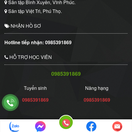
Sân tập Bình Xuyên, Vĩnh Phúc.
Sân tập Việt Trì, Phú Thọ.
NHẬN HỒ SƠ
Hotline tiếp nhận:
0985391869
HỖ TRỢ HỌC VIÊN
0985391869
Tuyển sinh
Nâng hạng
0985391869
0985391869
© Copyright 2026 Thiết kế web wordpress E-web.vn