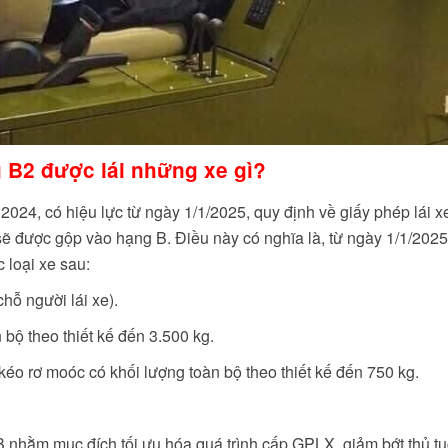
 B2 được lái những xe gì?
2024, có hiệu lực từ ngày 1/1/2025, quy định về giấy phép lái x
ẽ được gộp vào hạng B. Điều này có nghĩa là, từ ngày 1/1/2025
 loại xe sau:
hỗ người lái xe).
 bộ theo thiết kế đến 3.500 kg.
éo rơ moóc có khối lượng toàn bộ theo thiết kế đến 750 kg.
nhằm mục đích tối ưu hóa quá trình cấp GPLX, giảm bớt thủ tụ