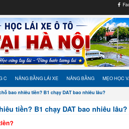
Fac
G C
NÂNG BẰNG LÁI XE
NÂNG BẰNG
MẸO HỌC V
 chỗ bao nhiêu tiền? B1 chạy DAT bao nhiêu lâu?
nhiêu tiền? B1 chạy DAT bao nhiêu lâu?
tiền
?