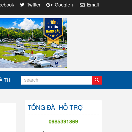
ebook
Twitter
Google +
Email
À THI
TỔNG ĐÀI HỖ TRỢ
0985391869