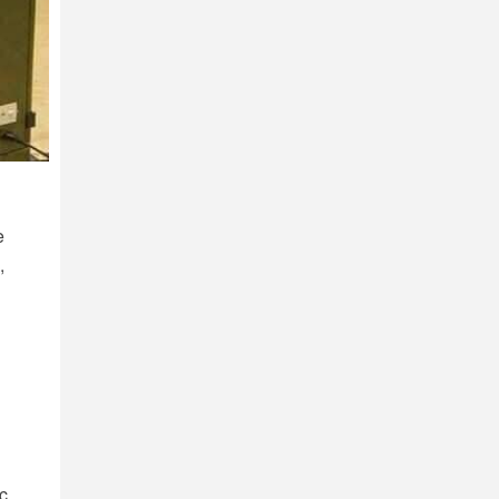
e
,
c