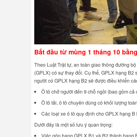
Bắt đầu từ mùng 1 tháng 10 bằng
Theo Luật Trật tự, an toàn giao thông đường bộ 
(GPLX) có sự thay đổi. Cụ thể, GPLX hạng B2 s
người có GPLX hạng B2 sẽ được điều khiển các
Ô tô chở người đến 9 chỗ ngồi (bao gồm cả c
Ô tô tải, ô tô chuyên dùng có khối lượng toàn
Các loại xe ô tô quy định cho GPLX hạng B k
Dưới đây là một số lưu ý quan trọng:
Việc gộp hạng GPLX B1 và B2 thành hạng B 