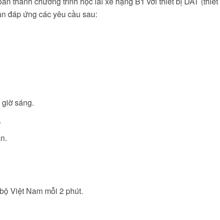
n thành chương trình học lái xe hạng B1 với thiết bị DAT (thiết 
cần đáp ứng các yêu cầu sau:
 giờ sáng.
.
n.
 bộ Việt Nam mỗi 2 phút.