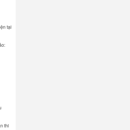
ện tại
ảo:
u
n thi