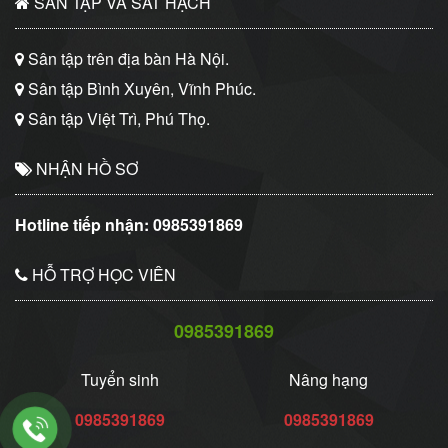
SÂN TẬP VÀ SÁT HẠCH
Sân tập trên địa bàn Hà Nội.
Sân tập Bình Xuyên, Vĩnh Phúc.
Sân tập Việt Trì, Phú Thọ.
NHẬN HỒ SƠ
Hotline tiếp nhận:
0985391869
HỖ TRỢ HỌC VIÊN
0985391869
Tuyển sinh
Nâng hạng
0985391869
0985391869