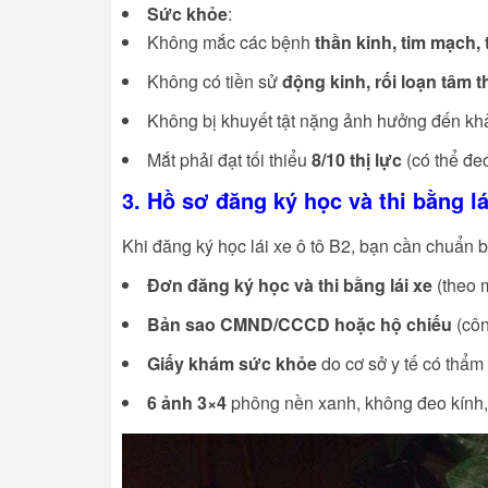
Sức khỏe
:
Không mắc các bệnh
thần kinh, tim mạch, 
Không có tiền sử
động kinh, rối loạn tâm 
Không bị khuyết tật nặng ảnh hưởng đến khả
Mắt phải đạt tối thiểu
8/10 thị lực
(có thể đeo
3. Hồ sơ đăng ký học và thi bằng lá
Khi đăng ký học lái xe ô tô B2, bạn cần chuẩn 
Đơn đăng ký học và thi bằng lái xe
(theo 
Bản sao CMND/CCCD hoặc hộ chiếu
(côn
Giấy khám sức khỏe
do cơ sở y tế có thẩm
6 ảnh 3×4
phông nền xanh, không đeo kính,