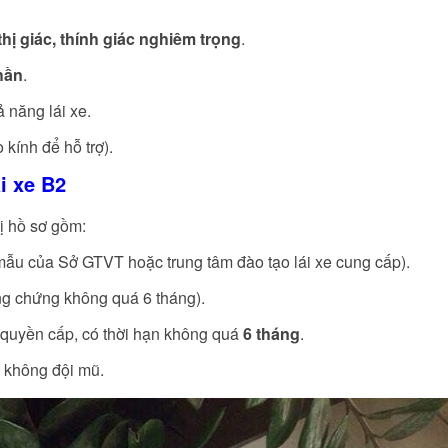
thị giác, thính giác nghiêm trọng
.
thần
.
 năng lái xe.
 kính để hỗ trợ).
i xe B2
bị hồ sơ gồm:
mẫu của Sở GTVT hoặc trung tâm đào tạo lái xe cung cấp).
g chứng không quá 6 tháng).
 quyền cấp, có thời hạn không quá
6 tháng
.
 không đội mũ.