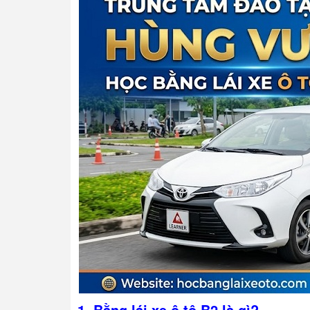
1.
Bằng lái xe ô tô B2 là gì
?