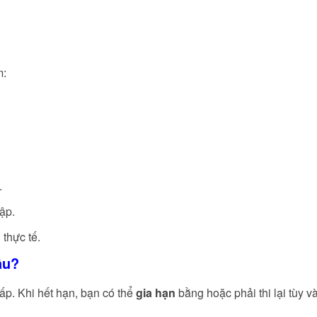
m:
.
tập.
 thực tế.
âu?
ấp. Khi hết hạn, bạn có thể
gia hạn
bằng hoặc phải thi lại tùy và