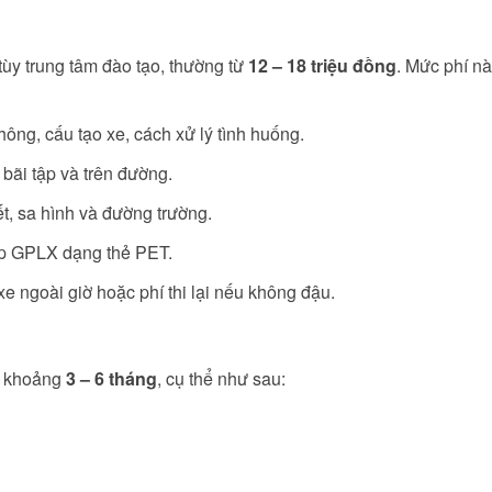
 tùy trung tâm đào tạo, thường từ
12 – 18 triệu đồng
. Mức phí n
hông, cấu tạo xe, cách xử lý tình huống.
 bãi tập và trên đường.
ết, sa hình và đường trường.
ấp GPLX dạng thẻ PET.
xe ngoài giờ hoặc phí thi lại nếu không đậu.
B2 khoảng
3 – 6 tháng
, cụ thể như sau: