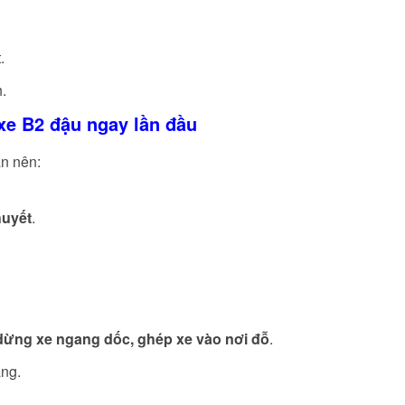
.
h.
 xe B2 đậu ngay lần đầu
ạn nên:
huyết
.
dừng xe ngang dốc, ghép xe vào nơi đỗ
.
ẳng.