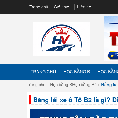
Trang chủ
Giới thiệu
Liên hệ
TRANG CHỦ
HỌC BẰNG B
HỌC BẰN
Trang chủ
»
Học bằng B
Học bằng B2
»
Bằng lái
Bằng lái xe ô Tô B2 là gì? Đ