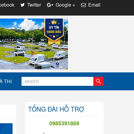
ebook
Twitter
Google +
Email
À THI
TỔNG ĐÀI HỖ TRỢ
0985391869