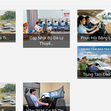
 Tr...
Cập Nhật Bộ Đề Lý
Phục Hồi Bằng Lá
Thuyế...
Trung Tâm Đào 
 B...
Năm 2026 Có Bỏ Thi...