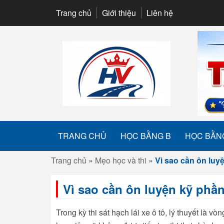
Trang chủ
Giới thiệu
Liên hệ
TRANG CHỦ
HỌC BẰNG B
HỌC BẰN
Trang chủ
»
Mẹo học và thi
»
Vì sao cần ôn luyệ
Vì sao cần ôn luyện kỹ phần 
Trong kỳ thi sát hạch lái xe ô tô, lý thuyết là v