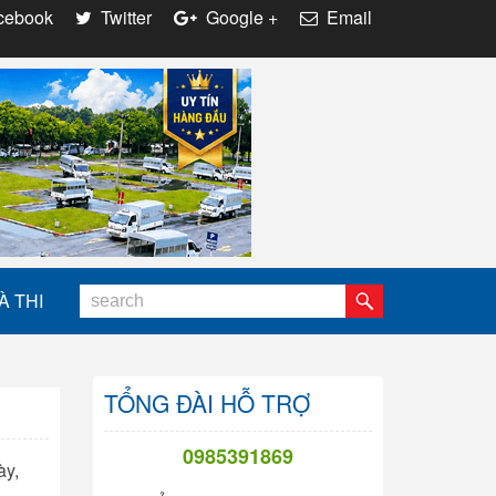
ebook
Twitter
Google +
Email
À THI
TỔNG ĐÀI HỖ TRỢ
0985391869
ày,