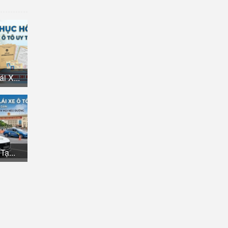
i X...
Tạ...