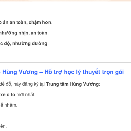
p án an toàn, chậm hơn
.
 nhường nhịn, an toàn
.
ốc độ, nhường đường
.
e Hùng Vương – Hỗ trợ học lý thuyết trọn gói
dễ đỗ, hãy đăng ký tại
Trung tâm Hùng Vương
:
 xe ô tô
mới nhất.
 dễ nhầm.
yên.