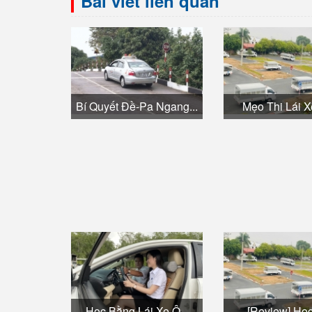
Bài viết liên quan
Bí Quyết Đề-Pa Ngang...
Mẹo Thi Lái Xe
Học Bằng Lái Xe Ô...
[Review] Học