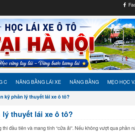
Fac
G C
NÂNG BẰNG LÁI XE
NÂNG BẰNG
MẸO HỌC V
n kỹ phần lý thuyết lái xe ô tô?
lý thuyết lái xe ô tô?
òng thi đầu tiên và mang tính “cửa ải”. Nếu không vượt qua phần n